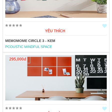
YÊU THÍCH
MEMOMOME CIRCLE 3 - KEM
PCOUSTIC MINDFUL SPACE
295,000đ