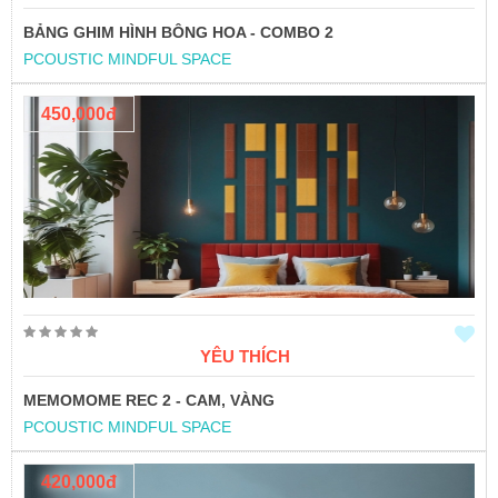
BẢNG GHIM HÌNH BÔNG HOA - COMBO 2
PCOUSTIC MINDFUL SPACE
450,000đ
YÊU THÍCH
MEMOMOME REC 2 - CAM, VÀNG
PCOUSTIC MINDFUL SPACE
420,000đ