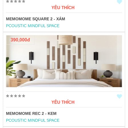
YÊU THÍCH
MEMOMOME SQUARE 2 - XÁM
PCOUSTIC MINDFUL SPACE
390,000đ
YÊU THÍCH
MEMOMOME REC 2 - KEM
PCOUSTIC MINDFUL SPACE