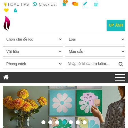
0
HOME TIPS
Check List
UP ẢNH