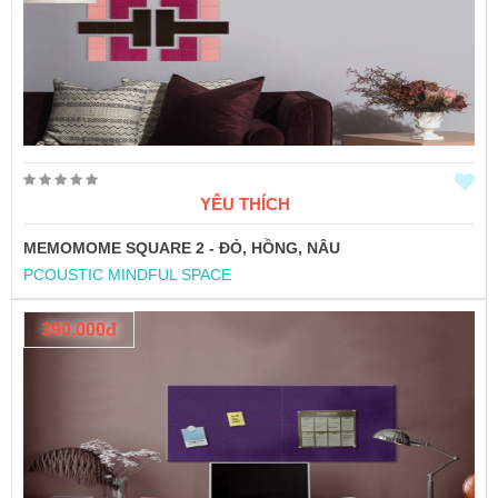
YÊU THÍCH
MEMOMOME SQUARE 2 - ĐỎ, HỒNG, NÂU
PCOUSTIC MINDFUL SPACE
390,000đ