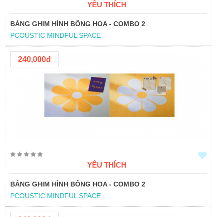
YÊU THÍCH
BẢNG GHIM HÌNH BÔNG HOA - COMBO 2
PCOUSTIC MINDFUL SPACE
240,000đ
YÊU THÍCH
BẢNG GHIM HÌNH BÔNG HOA - COMBO 2
PCOUSTIC MINDFUL SPACE