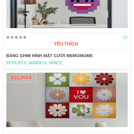
YÊU THÍCH
BẢNG GHIM HÌNH MẶT CƯỜI MEMOMOME
PCOUSTIC MINDFUL SPACE
810,000đ