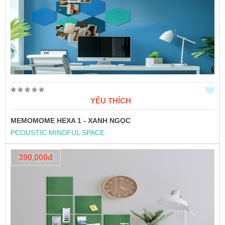
YÊU THÍCH
MEMOMOME HEXA 1 - XANH NGỌC
PCOUSTIC MINDFUL SPACE
390,000đ