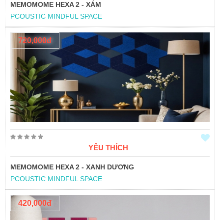
MEMOMOME HEXA 2 - XÁM
PCOUSTIC MINDFUL SPACE
720,000đ
YÊU THÍCH
MEMOMOME HEXA 2 - XANH DƯƠNG
PCOUSTIC MINDFUL SPACE
420,000đ