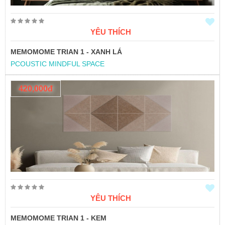
YÊU THÍCH
MEMOMOME TRIAN 1 - XANH LÁ
PCOUSTIC MINDFUL SPACE
420,000đ
YÊU THÍCH
MEMOMOME TRIAN 1 - KEM