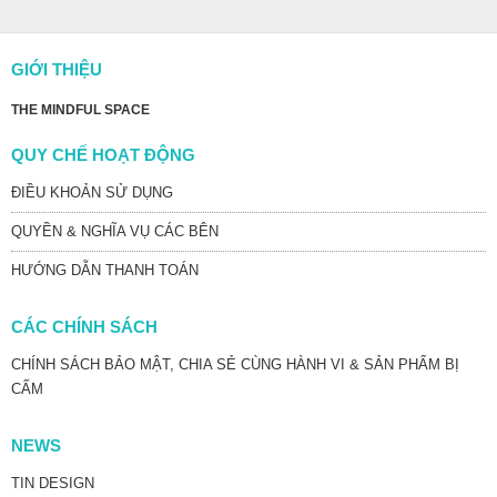
GIỚI THIỆU
THE MINDFUL SPACE
QUY CHẾ HOẠT ĐỘNG
ĐIỀU KHOẢN SỬ DỤNG
QUYỀN & NGHĨA VỤ CÁC BÊN
HƯỚNG DẪN THANH TOÁN
CÁC CHÍNH SÁCH
CHÍNH SÁCH BẢO MẬT, CHIA SẺ CÙNG HÀNH VI & SẢN PHẨM BỊ
CẤM
NEWS
TIN DESIGN