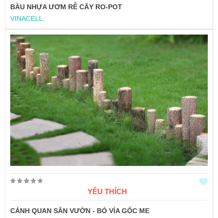
BẦU NHỰA ƯƠM RỄ CÂY RO-POT
VINACELL
YÊU THÍCH
CẢNH QUAN SÂN VƯỜN - BÓ VỈA GỐC ME