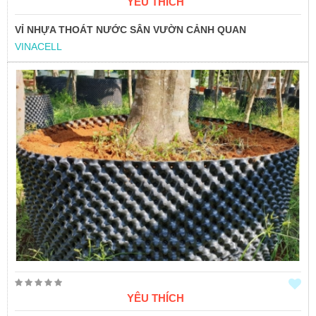
YÊU THÍCH
VỈ NHỰA THOÁT NƯỚC SÂN VƯỜN CẢNH QUAN
VINACELL
YÊU THÍCH