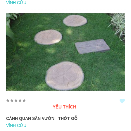
VĨNH CỬU
YÊU THÍCH
CẢNH QUAN SÂN VƯỜN - THỚT GỖ
VĨNH CỬU