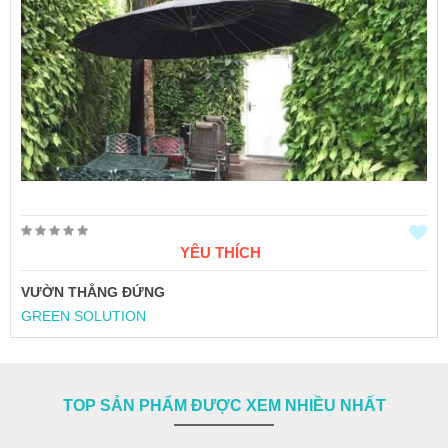
YÊU THÍCH
VƯỜN THẲNG ĐỨNG
GREEN SOLUTION
TOP SẢN PHẨM ĐƯỢC XEM NHIỀU NHẤT