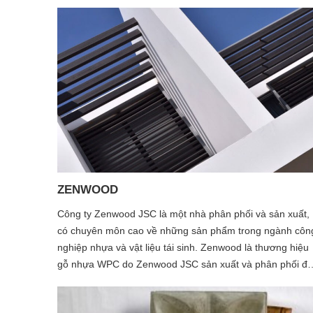
ZENWOOD
Công ty Zenwood JSC là một nhà phân phối và sản xuất,
có chuyên môn cao về những sản phẩm trong ngành côn
nghiệp nhựa và vật liệu tái sinh. Zenwood là thương hiệu
gỗ nhựa WPC do Zenwood JSC sản xuất và phân phối độ
quyền tại Việt Nam Kể từ khi được thành lập, sau khi tách
ra từ tập đoàn Koei Industries Japan, Zenwood JSC đã