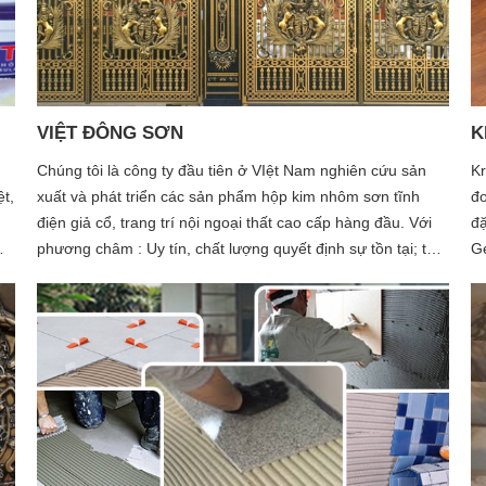
VIỆT ĐÔNG SƠN
K
Chúng tôi là công ty đầu tiên ở VIệt Nam nghiên cứu sản
Kr
t,
xuất và phát triển các sản phẩm hộp kim nhôm sơn tĩnh
đo
điện giả cổ, trang trí nội ngoại thất cao cấp hàng đầu. Với
đặ
phương châm : Uy tín, chất lượng quyết định sự tồn tại; tốc
G
độ quyết định sự phát triển của Việt Đông Sơn, vì vậy nên
gỗ
công ty luôn tập trung đầu tư yếu tố con người và luôn đầu
su
tư trang thiết bị cải tiến quá trình sản xuất
độ
th
ng
tr
đã