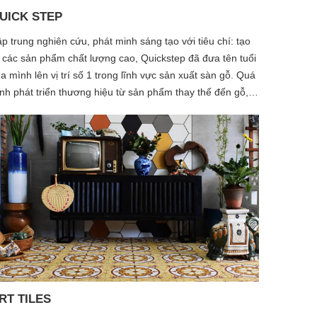
UICK STEP
p trung nghiên cứu, phát minh sáng tạo với tiêu chí: tạo
 các sản phẩm chất lượng cao, Quickstep đã đưa tên tuổi
a mình lên vị trí số 1 trong lĩnh vực sản xuất sàn gỗ. Quá
ình phát triển thương hiệu từ sản phẩm thay thế đến gỗ,
n các chủng loại khác, đã tạo ra bộ sưu tập đa dạng các
ại sàn gỗ và những sản phẩm này có ưu điểm dễ lắp đặt,
 bảo trì trong mọi tình huống.
RT TILES