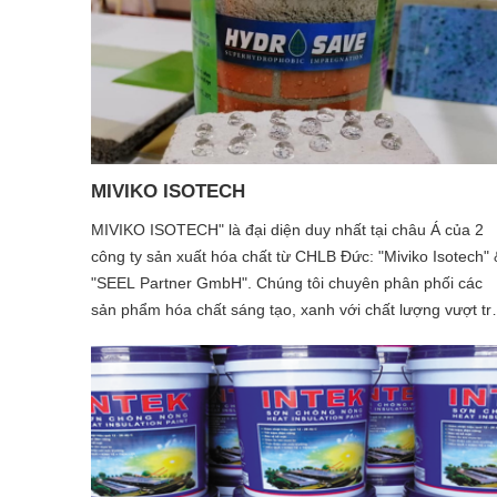
MIVIKO ISOTECH
MIVIKO ISOTECH" là đại diện duy nhất tại châu Á của 2
công ty sản xuất hóa chất từ CHLB Đức: "Miviko Isotech" 
"SEEL Partner GmbH". Chúng tôi chuyên phân phối các
sản phẩm hóa chất sáng tạo, xanh với chất lượng vượt trộ
bảo hành nhiều năm dùng trong xây dựng dân dụng & cô
nghiệp. Ngoài ra công ty cũng nhận nghiên cứu, sản xuất
chuyển giao theo yêu cầu của khách hàng các hóa chất v
vật liệu xây dựng mới.