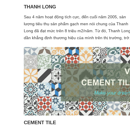
THANH LONG
Sau 4 năm hoạt động tích cực, đến cuối năm 2005, sản
lượng tiêu thụ sản phẩm gạch men nói chung của Thanh
Long đã đạt mức trên 8 triệu m2/năm. Từ đó, Thanh Lon
dần khẳng định thương hiệu của mình trên thị trường, trở
thành nhà phân phối uy tín trong khu vực, đồng thời, đượ
các nhà sản xuất đầu tư và các bạn hàng tin tưởng và đá
giá cao.
CEMENT TILE