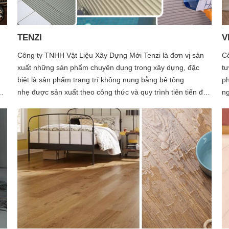
TENZI
V
Công ty TNHH Vật Liệu Xây Dựng Mới Tenzi là đơn vị sản
Cô
xuất những sản phẩm chuyên dụng trong xây dựng, đặc
tư
biệt là sản phẩm trang trí không nung bằng bê tông
ph
nhẹ được sản xuất theo công thức và quy trình tiên tiến độc
ng
quyền do đội ngũ các kỹ sư chuyên ngành được đào tạo
ba
ột
bài bản tại Trường Đại học Công nghệ Hóa học Mendeleev
Bl
0
– Matxcơva nghiên cứu.
Na