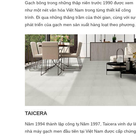
Gạch bông trong những thập niên trước 1990 được xem
như một nét văn hóa Việt Nam trong từng thiết kế công
trình. Đi qua những thăng trầm của thời gian, cùng với sự
phát triển của gạch men sản xuất hàng loạt theo phương
pháp công nghiệp. Gạch bông đã bị lãng quên dần theo
năm tháng… Đó chính là những trăn trở của chúng tôi,
những người yêu kiến trúc Việt Nam & yêu nền văn hóa đ
nước này.
TAICERA
Năm 1994 thành lập công ty.Năm 1997, Taicera vinh dự l
nhà máy gạch men đầu tiên tại Việt Nam được cấp chứng