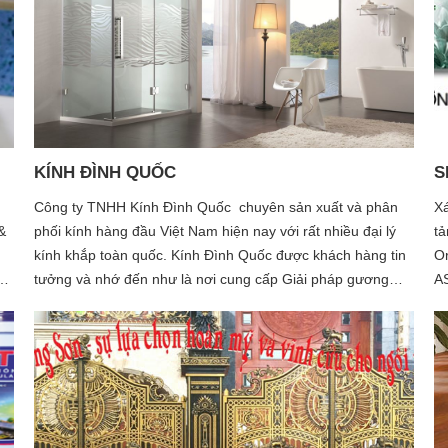
sả
KÍNH ĐÌNH QUỐC
S
Công ty TNHH Kính Đình Quốc chuyên sản xuất và phân
Xá
&
phối kính hàng đầu Việt Nam hiện nay với rất nhiều đại lý
tả
kính khắp toàn quốc. Kính Đình Quốc được khách hàng tin
Or
i,
tưởng và nhớ đến như là nơi cung cấp Giải pháp gương
A
ng
kính và phụ kiện phòng tắm với chất lượng tuyệt vời.
dâ
 &
sơ
à
tr
na
My
mạ