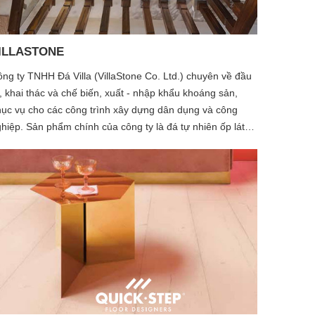
ILLASTONE
ng ty TNHH Đá Villa (VillaStone Co. Ltd.) chuyên về đầu
, khai thác và chế biến, xuất - nhập khẩu khoáng sản,
ục vụ cho các công trình xây dựng dân dụng và công
hiệp. Sản phẩm chính của công ty là đá tự nhiên ốp lát,
o gồm các loại: Granite, Basalt, Sandstone, Limestone,
uestone, Lavastone,... được khai thác, chế biến tại Việt
m để cung cấp cho thị trường trong nước và xuất khẩu.