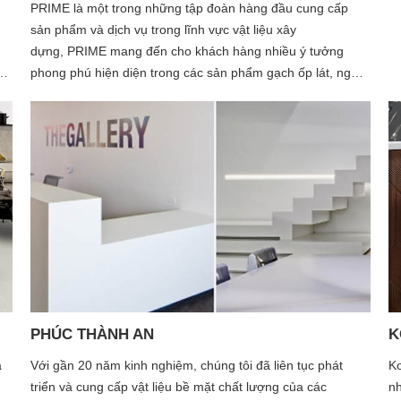
PRIME là một trong những tập đoàn hàng đầu cung cấp
sản phẩm và dịch vụ trong lĩnh vực vật liệu xây
dựng, PRIME mang đến cho khách hàng nhiều ý tưởng
phong phú hiện diện trong các sản phẩm gạch ốp lát, ngói
và bình nước nóng; tất cả đều là sản phẩm được ứng dụng
công nghệ tiên tiến nổi trội và thiết kế theo xu hướng mới
ất
nhất. Nhiều năm qua chúng tôi luôn tận tâm theo đuổi mục
tiêu chất lượng, dịch vụ, sự tin cậy và giữ vững hướng đi
này để duy trì, cải thiện và nâng cao tiêu chuẩn chất lượng
sản phẩm và dịch vụ.
PHÚC THÀNH AN
K
à
Với gần 20 năm kinh nghiệm, chúng tôi đã liên tục phát
Ko
triển và cung cấp vật liệu bề mặt chất lượng của các
nh