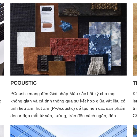
PCOUSTIC
T
PCoustic mang đến Giải pháp Màu sắc bất kỳ cho mọi
Kể
g
không gian và cá tính thông qua sự kết hợp giữa vật liệu có
le
tính tiêu âm, hút âm (P+Acoustic) để tạo nên các sản phẩm
tr
c
decor đẹp mắt từ sàn, tường, trần đến vách ngăn, đèn
Ch
chiếu sáng... Dựa trên nhu cầu ngày càng cao của xã
nh
hội trong việc ước muốn được cá nhân hóa sản phẩm theo
Ch