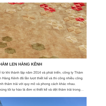
HẢM LEN HÀNG KÊNH
 từ khi thành lập năm 2014 và phát triển, công ty Thảm
n Hàng Kênh đã lần lượt thiết kế và thi công nhiều công
ình thảm trải với quy mô và phong cách khác nhau.
úng tôi tự hào là đơn vị thiết kế và dệt thảm trải trong
iều cơ quan cấp cao của Việt Nam, Bộ Ban Ngành của
ính Phủ, Tổng công ty…Cùng với sự tin tưởng và ủng hộ