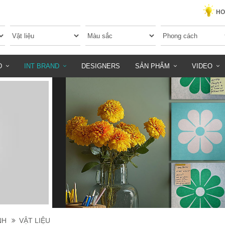
HO
D
INT BRAND
DESIGNERS
SẢN PHẨM
VIDEO
NH
VẬT LIỆU