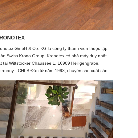
RONOTEX
onotex GmbH & Co. KG là công ty thành viên thuộc tập
àn Swiss Krono Group, Kronotex có nhà máy duy nhất
t tại Wittstocker Chaussee 1, 16909 Heiligengrabe,
ermany - CHLB Đức từ năm 1993, chuyên sản xuất sàn
 công nghiệp từ vật liệu gỗ tự nhiên rừng trồng, với công
ất xấp xỉ 60 triệu m2/ năm. Kể từ khi đi vào hoạt
ng, Kronotex liên tục phát triển và đã nhanh chóng trở
ành nhà sản xuất hàng đầu tại châu Âu về sàn gỗ công
hiệp. Sàn gỗ Kronotex hiện nay đang được phân phối
ên 80 quốc gia. Từ tháng 4/2002, sàn gỗ Kronotex cũng
 được phân phối chính thức tại Việt nam.