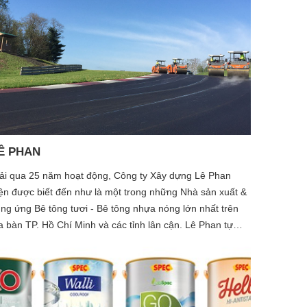
a hàng nghìn khách hàng cá nhân, nhà nghệ thuật đam
 về sự tinh mỹ, chất lượng, yêu thích không gian sang
ọng đẳng cấp. Những thiết kế và phong cách của Thảm
n Hàng Kênh mang đến được sự yêu thích và sự tin
ởng của chủ công trình.
Ê PHAN
ải qua 25 năm hoạt động, Công ty Xây dựng Lê Phan
ện được biết đến như là một trong những Nhà sản xuất &
ng ứng Bê tông tươi - Bê tông nhựa nóng lớn nhất trên
a bàn TP. Hồ Chí Minh và các tỉnh lân cận. Lê Phan tự
o là nhà cung cấp bê tông có trang thiết bị nhiều nhất và
ện đại trên thị trường. Máy móc thiết bị của công ty do
úng tôi sở hữu 100% và luôn được kiểm nghiệm định kỳ
eo tiêu chuẩn Việt Nam và nước ngoài nhằm cung cấp