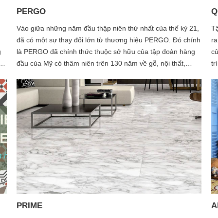
PERGO
Q
Vào giữa những năm đầu thập niên thứ nhất của thế kỷ 21,
Tậ
đã có một sự thay đổi lớn từ thương hiệu PERGO. Đó chính
ra
g
là PERGO đã chính thức thuộc sở hữu của tập đoàn hàng
củ
đầu của Mỹ có thâm niên trên 130 năm về gỗ, nội thất,
tr
c
thảm là MOHAWK và đại diện trực tiếp của MOHAWK nắm
đế
nh
giữ quyền sở hữu và phát triển PERGO là tập đoàn đứng
lo
số 1 Châu Âu của Bỉ đó là tập đoàn UNILIN .
dễ
PRIME
A