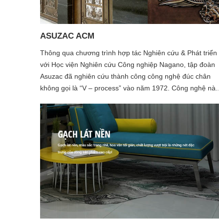
ASUZAC ACM
Thông qua chương trình hợp tác Nghiên cứu & Phát triển
với Học viện Nghiên cứu Công nghiệp Nagano, tập đoàn
Asuzac đã nghiên cứu thành công công nghệ đúc chân
không gọi là “V – process” vào năm 1972. Công nghệ này
được ứng dụng sản xuất ra các khuôn đúc bằng phương
pháp rút chân không, và sử dụng phim phủ lên bề mặt. M
công nghệ đúc vượt bậc được cấp phép sử dụng trên 22
doanh nghiệp tại Nhật bản và ở Hải ngoại.