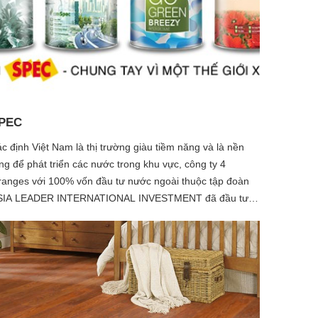
n phẩm có chất lượng tốt và ổn định cho thị trường.
PEC
c định Việt Nam là thị trường giàu tiềm năng và là nền
ng để phát triển các nước trong khu vực, công ty 4
anges với 100% vốn đầu tư nước ngoài thuộc tập đoàn
SIA LEADER INTERNATIONAL INVESTMENT đã đầu tư
y chuyền công nghệ hiện đại với công suất 100 triệu lít
n và 60 ngàn tấn bột trét một năm tại Long An - và là một
ong ba nhà máy sản xuất sơn lớn nhất Đông Nam Á hiện
y. Ngoài ra, chúng tôi cũng sở hữu 3 thương hiệu khác là
 Kolor, Expo và Boss vốn cũng đã có chỗ đứng vững
nh trên thị trường