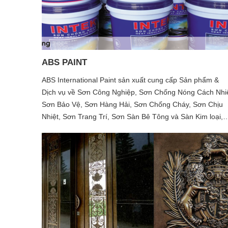
ABS PAINT
ABS International Paint sản xuất cung cấp Sản phẩm &
Dịch vụ về Sơn Công Nghiệp, Sơn Chống Nóng Cách Nhiệ
Sơn Bảo Vệ, Sơn Hàng Hải, Sơn Chống Cháy, Sơn Chịu
Nhiệt, Sơn Trang Trí, Sơn Sàn Bê Tông và Sàn Kim loại,
Sơn Mái Tôn. Chúng tôi tự hào đã cung cấp thi công cho
các Khách hàng như: HONDA Việt Nam, HiangKie Việt
Nam, Cáp điện Trần Phú, VINAMILK, Cà phê Phúc Sinh,
FUDA Stationery Factory, Giầy da SAGODA, Rinnai
Vietnam....