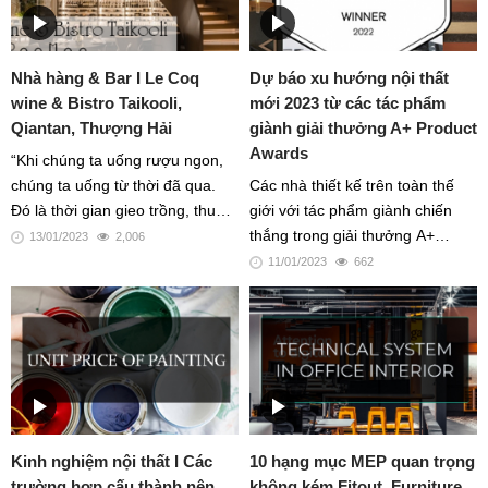
loại tấm sàn sao cho phù hợp
nhất.
Nhà hàng & Bar I Le Coq
Dự báo xu hướng nội thất
wine & Bistro Taikooli,
mới 2023 từ các tác phẩm
Qiantan, Thượng Hải
giành giải thưởng A+ Product
Awards
“Khi chúng ta uống rượu ngon,
chúng ta uống từ thời đã qua.
Các nhà thiết kế trên toàn thế
Đó là thời gian gieo trồng, thu
giới với tác phẩm giành chiến
hoạch và lên men.” RooMoo
thắng trong giải thưởng A+
13/01/2023
2,006
design studio
Product Awards đã tiết lộ các xu
11/01/2023
662
hướng nội thất mới, mở ra dự
báo cho năm 2023
Kinh nghiệm nội thất I Các
10 hạng mục MEP quan trọng
trường hợp cấu thành nên
không kém Fitout, Furniture