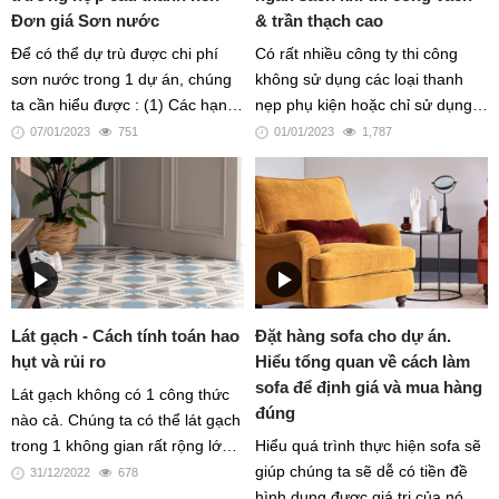
Đơn giá Sơn nước
& trần thạch cao
vui lòng liên hệ chúng tôi qua
email: hi@pcoustic.com
Để có thể dự trù được chi phí
Có rất nhiều công ty thi công
sơn nước trong 1 dự án, chúng
không sử dụng các loại thanh
ta cần hiểu được : (1) Các hạng
nẹp phụ kiện hoặc chỉ sử dụng 1
mục cấu thành nên giá sơn
phần, nhằm vào các dự án có
07/01/2023
751
01/01/2023
1,787
nước, (2) đồng thời đánh giá
yêu cầu thẩm mỹ và ngân sách
xem từng hạng mục sơn đang
đầu tư thấp, hoặc các công trình
rơi vào trường hợp nào.
không cần độ bền lâu dài.
Lát gạch - Cách tính toán hao
Đặt hàng sofa cho dự án.
hụt và rủi ro
Hiểu tổng quan về cách làm
sofa để định giá và mua hàng
Lát gạch không có 1 công thức
đúng
nào cả. Chúng ta có thể lát gạch
trong 1 không gian rất rộng lớn,
Hiểu quá trình thực hiện sofa sẽ
hoặc trong 1 căn phòng rất nhỏ,
giúp chúng ta sẽ dễ có tiền đề
31/12/2022
678
chúng ta cũng có thể làm việc
hình dung được giá trị của nó và