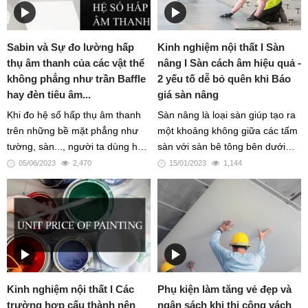
Sabin và Sự đo lường hấp
Kinh nghiệm nội thất I Sàn
thụ âm thanh của các vật thể
nâng I Sàn cách âm hiệu quả -
không phẳng như trần Baffle
2 yếu tố dễ bỏ quên khi Báo
hay đèn tiêu âm...
giá sàn nâng
Khi đo hệ số hấp thụ âm thanh
Sàn nâng là loại sàn giúp tạo ra
trên những bề mặt phẳng như
một khoảng không giữa các tấm
tường, sàn..., người ta dùng hệ
sàn với sàn bê tông bên dưới
số NRC (noise reduction
nhờ hệ thống chân đế. Những
05/06/2023
2,470
15/01/2023
1,144
coefficient). Tuy nhiên, để đo
tấm sàn này có thể tùy chọn
lường sự hấp thụ âm thanh trên
được vật liệu bề mặt hay vật liệu
các bề mặt không phẳng, gồ
lõi. Tức người dùng có thể tùy
ghề, 3 chiều như hệ trần tiêu âm
vào mục đích sử dụng mà chọn
Baffle, các tấm trần canopy treo
loại tấm sàn sao cho phù hợp
rải rác, các loại đèn tiêu âm
nhất.
hoặc tấm ốp tiêu âm 3D cho
Kinh nghiệm nội thất I Các
Phụ kiện làm tăng vẻ đẹp và
tường, người ta cần dùng
trường hợp cấu thành nên
ngân sách khi thi công vách
Sabin. Nếu bạn có yêu cầu gì,