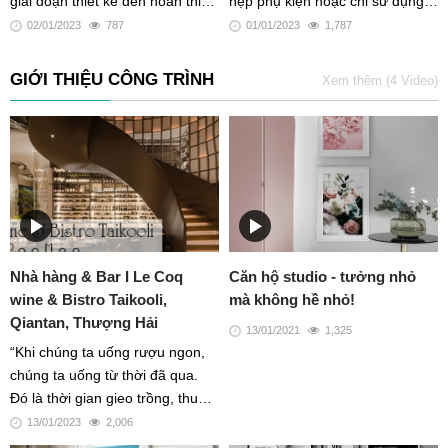
giai đoạn thiết kế đến hoàn thiện
nẹp phụ kiện hoặc chỉ sử dụng 1
và vận hành, công trình xanh đã
phần, nhằm vào các dự án có
02/01/2023
787
01/01/2023
1,787
mang lại nhiều lợi ích to lớn và
yêu cầu thẩm mỹ và ngân sách
đa dạng về các mặt môi trường,
đầu tư thấp, hoặc các công trình
GIỚI THIỆU CÔNG TRÌNH
Xem thêm (4 Video)
kinh tế và xã hội
không cần độ bền lâu dài.
Nhà hàng & Bar I Le Coq
Căn hộ studio - tưởng nhỏ
wine & Bistro Taikooli,
mà không hề nhỏ!
Qiantan, Thượng Hải
13/01/2021
1,325
“Khi chúng ta uống rượu ngon,
chúng ta uống từ thời đã qua.
Đó là thời gian gieo trồng, thu
hoạch và lên men.” RooMoo
13/01/2023
2,006
design studio