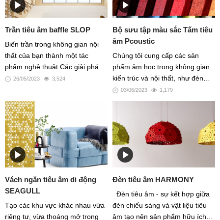
Trần tiêu âm baffle SLOP
Bộ sưu tập màu sắc Tấm tiêu
âm Pcoustic
Biến trần trong không gian nội
thất của bạn thành một tác
Chúng tôi cung cấp các sản
phẩm nghệ thuật Các giải pháp
phẩm âm học trong không gian
tiêu âm tiêu chuẩn và riêng biệt
kiến trúc và nội thất, như đèn
26/05/2023
3,524
của chúng tôi sẽ giúp bạn vượt
tiêu âm, trần tiêu âm, tường tiêu
03/06/2023
1,179
qua những thách thức về âm
âm và các sản phẩm decor trang
thanh một cách sáng tạo, hiệu
trí khác bằng Vật liệu từ Pet/ Felt
quả, cuối cùng là cải thiện sự
được xếp vào loại thân thiện môi
thoải mái về âm thanh và mang
trường Bên cạnh bộ sưu tập
lại hạnh phúc cho tất cả người
màu sắc lên đến hơn 150 màu,
sử dụng bên dưới nó
chúng tôi còn cung cấp tấm với
nhiều kích thước đa dạng khác
Vách ngăn tiêu âm di động
Đèn tiêu âm HARMONY
nhau được sản xuất từ nhiều
SEAGULL
nhà máy uy tín trên thế giới, với
Đèn tiêu âm - sự kết hợp giữa
khổ tấm 1200x2400mm hoặc
Tạo các khu vực khác nhau vừa
đèn chiếu sáng và vật liệu tiêu
1200x2800mm, độ dày từ 9mm,
riêng tư, vừa thoáng mở trong
âm tạo nên sản phẩm hữu ích