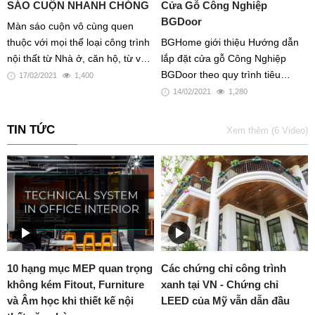
SÁO CUỘN NHANH CHÓNG
Cửa Gỗ Công Nghiệp
BGDoor
Màn sáo cuộn vô cùng quen
thuộc với mọi thể loại công trình
BGHome giới thiệu Hướng dẫn
nội thất từ Nhà ở, căn hộ, từ văn
lắp đặt cửa gỗ Công Nghiệp
phòng,đến khách sạn, từ
BGDoor theo quy trình tiêu
17/02/2021
1,400
showroom đến coffee shop....
chuẩn
14/02/2021
1,280
TIN TỨC
Xem thêm (6 Video)
10 hạng mục MEP quan trọng
Các chứng chỉ công trình
không kém Fitout, Furniture
xanh tại VN - Chứng chỉ
và Âm học khi thiết kế nội
LEED của Mỹ vẫn dẫn đầu