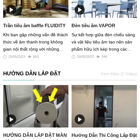
một loạt các sản phẩm tiêu
chuẩn và sản phẩm đặt riêng để
khơi dậy khả năng sáng tạo và
Trần tiêu âm baffle FLUIDITY
Đèn tiêu âm VAPOR
trí tưởng tượng vô tận của bạn -
trong cả không gian nhỏ và lớn
Khi bạn gặp những vấn đề thách
Sự kết hợp giữa đèn chiếu sáng
thức về âm thanh trong không
và vật liệu tiêu âm tạo nên sản
gian nội thất rộng với những
phẩm hữu ích kép trong các
tiếng vang âm gây khó chịu, trần
không gian.
20/05/2023
663
19/05/2023
546
tiêu âm sẽ là giải pháp tốt
mà bạn có thể hướng đến
HƯỚNG DẪN LẮP ĐẶT
Xem thêm (2 Video)
HƯỚNG DẪN LẮP ĐẶT MÀN
Hướng Dẫn Thi Công Lắp Đặt