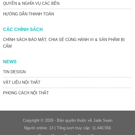
QUYỀN & NGHĨA VỤ CÁC BÊN
HƯỚNG DẪN THANH TOÁN
CÁC CHÍNH SÁCH
CHÍNH SÁCH BẢO MẬT, CHIA SẺ CÙNG HÀNH VI & SẢN PHẨM BỊ
CẤM
NEWS
TIN DESIGN
VẬT LIỆU NỘI THẤT
PHONG CÁCH NỘI THẤT
Copyright © 2026 - Bản quyền thuộc về Jade Swan
Người online: 13 | Tổng lượt truy cập: 11,440,556