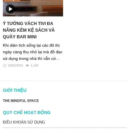
vào trung tâm mua sắm.
Ý TƯỞNG VÁCH TIVI ĐA
NĂNG KÈM KỆ SÁCH VÀ
QUẦY BAR MINI
Khi diện tích sống tại các đô thị
ngày càng thu nhỏ lại mà đồ đạc
sử dụng trong nhà thì vẫn cứ
phình to ra, kết hợp vách trang
15/02/2021
1,140
trí làm kệ chứa đồ đa năng là
một giải pháp đáng xem xét .
GIỚI THIỆU
THE MINDFUL SPACE
QUY CHẾ HOẠT ĐỘNG
ĐIỀU KHOẢN SỬ DỤNG