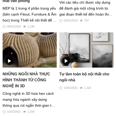
thất văn phòng
Với các tiêu chí được xây dựng
MEP là 1 trong 4 phần trọng yếu
để đánh giá một công trình từ
(bên cạnh Fitout, Furniture & Âm
giai đoạn thiết kế đến hoàn thiện
học) trong Thiết kế nội thất để 1
và vận hành, công trình xanh đã
02/01/2023
787
văn phòng cao cấp có thể hoạt
mang lại nhiều lợi ích to lớn và
05/01/2023
1,196
động và vận hành ngay sau khi
đa dạng về các mặt môi trường,
bàn giao
kinh tế và xã hội
NHỮNG NGÔI NHÀ THỰC
Tự làm toàn bộ nội thất cho
HÌNH THÀNH TỪ CÔNG
ngôi nhà
NGHỆ IN 3D
13/01/2021
1,102
Công nghệ in 3D hứa hẹn cách
mạng hóa ngành xây dựng
thông qua rút ngắn thời gian thi
công và tiết kiệm sức lao động.
31/07/2021
1,334