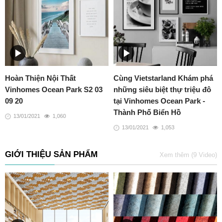
Hoàn Thiện Nội Thất
Cùng Vietstarland Khám phá
Vinhomes Ocean Park S2 03
những siêu biệt thự triệu đô
09 20
tại Vinhomes Ocean Park -
Thành Phố Biển Hồ
13/01/2021
1,060
13/01/2021
1,053
GIỚI THIỆU SẢN PHẨM
Xem thêm (9 Video)