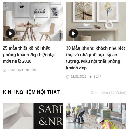
Nguồn : Interesting Engineering
(Phụ đề vnexpress)
25 mẫu thiết kế nội thất
30 Mẫu phòng khách nhà biệt
phòng khách đẹp hiện đại
thự và nhà phố cực kỳ ấn
mới nhất 2018
tượng. Mẫu nội thất phòng
khách đẹp
13/01/2021
930
13/01/2021
1,144
KINH NGHIỆM NỘI THẤT
Xem thêm (13 Video)