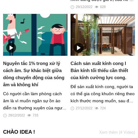
trong căn phòng với hình dáng
thực hiện việc mua hàng, đặt
29/12/2022
628
không cân đối, hoặc có thể phải
hàng tốt nhất cho dự án
lát gạch trong 2 căn phòng liền
kề nhau cùng 1 lúc. Đó là lý do
tại sao mỗi công việc lát gạch
đều là customize và không có
công thức nhất địnhh
Nguyên tắc 1% trong xử lý
Cách sản xuất kính cong I
cách âm. Sự khác biệt giữa
Bán kính tối thiểu cần thiết
dòng chuyển động của sóng
của kính cường lực cong.
âm và không khí
Để sản xuất kính cong, người ta
Có người cần làm phòng cách
có thể gia công khuôn riêng theo
âm là vì muốn ngăn sự ồn ào
kích thước mong muốn, sau đó
diễn ra thường xuyên của người
làm nóng khuôn ở nhiệt độ trên
27/12/2022
724
hàng xóm. Cũng có người khác
500 độ C. Tấm kính phẳng sẽ
28/12/2022
733
muốn làm cách âm để có thể sử
được đặt lên trên khuôn và đưa
dụng không gian của riêng mình
vào lò nung ở nhiệt độ khoảng
CHÀO IDEA !
Xem thêm (4 Video)
1 cách hiệu quả nhất, khi đặc
1000 độ C thì kính sẽ mềm chảy