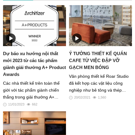
thù công việc của họ vốn gây ra
ra. Cuối cùng là việc Sử dụng
tiếng ồn mà họ không muốn làm
trọng lực - hoặc áp suất cơ học
phiền đến những người xung
để có thể kéo kính thành hình
quanh.
dạng mong muốn.
Dự báo xu hướng nội thất
Ý TƯỞNG THIẾT KẾ QUÁN
mới 2023 từ các tác phẩm
CAFE TỪ VIỆC ĐẬP VỠ
giành giải thưởng A+ Product
GẠCH MEN BÓNG
Awards
Văn phòng thiết kế Roar Studio
Các nhà thiết kế trên toàn thế
đã kết hợp các vật liệu công
giới với tác phẩm giành chiến
nghiệp như bê tông và thép
thắng trong giải thưởng A+
không gỉ với gạch terrazzo và
20/02/2021
1,560
Product Awards đã tiết lộ các xu
gạch men vỡ cho Drop Coffee ở
11/01/2023
662
hướng nội thất mới, mở ra dự
Trung tâm mua sắm Dar Al Wasl
báo cho năm 2023
của Dubai, nơi những người
bước vào không gian từ hai lối -
một lối ra ngoài trời và một lối