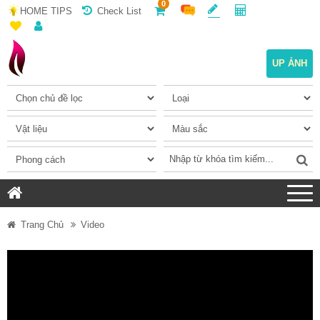
0
HOME TIPS
Check List
UP ẢNH
Trang Chủ
Video