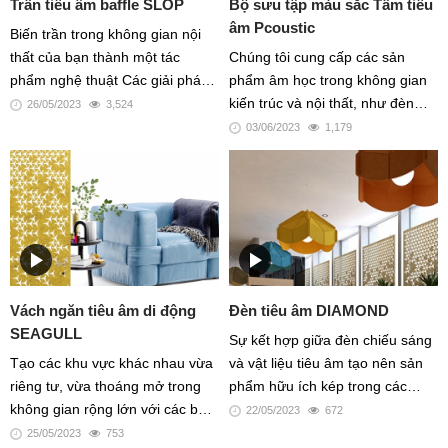
Trần tiêu âm baffle SLOP
Bộ sưu tập màu sắc Tấm tiêu
âm Pcoustic
Biến trần trong không gian nội
thất của bạn thành một tác
Chúng tôi cung cấp các sản
phẩm nghệ thuật Các giải pháp
phẩm âm học trong không gian
tiêu âm tiêu chuẩn và riêng biệt
kiến trúc và nội thất, như đèn
26/05/2023
3,524
của chúng tôi sẽ giúp bạn vượt
tiêu âm, trần tiêu âm, tường tiêu
03/06/2023
1,179
qua những thách thức về âm
âm và các sản phẩm decor trang
thanh một cách sáng tạo, hiệu
trí khác bằng Vật liệu từ Pet/ Felt
quả, cuối cùng là cải thiện sự
được xếp vào loại thân thiện môi
thoải mái về âm thanh và mang
trường Bên cạnh bộ sưu tập
lại hạnh phúc cho tất cả người
màu sắc lên đến hơn 150 màu,
sử dụng bên dưới nó
chúng tôi còn cung cấp tấm với
nhiều kích thước đa dạng khác
Vách ngăn tiêu âm di động
Đèn tiêu âm DIAMOND
nhau được sản xuất từ nhiều
SEAGULL
nhà máy uy tín trên thế giới, với
Sự kết hợp giữa đèn chiếu sáng
khổ tấm 1200x2400mm hoặc
Tạo các khu vực khác nhau vừa
và vật liệu tiêu âm tạo nên sản
1200x2800mm, độ dày từ 9mm,
riêng tư, vừa thoáng mở trong
phẩm hữu ích kép trong các
12mm, 15mm và 24mm... Đội
không gian rộng lớn với các bức
không gian.
22/05/2023
672
ngũ Các nhà thiết kế sản phẩm,
vách ngăn di động và tối ưu hóa
25/05/2023
753
kỹ sư kết cấu và kỹ sư điện của