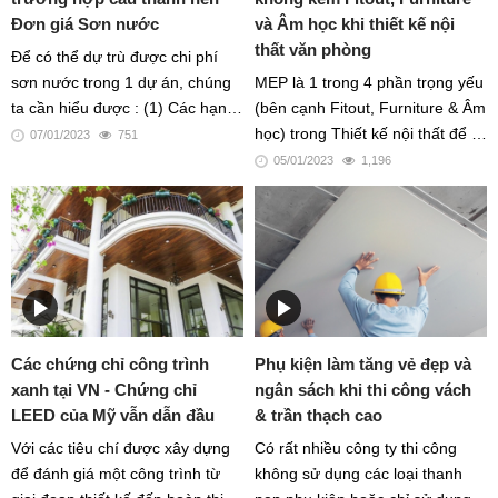
Đơn giá Sơn nước
và Âm học khi thiết kế nội
thất văn phòng
Để có thể dự trù được chi phí
sơn nước trong 1 dự án, chúng
MEP là 1 trong 4 phần trọng yếu
ta cần hiểu được : (1) Các hạng
(bên cạnh Fitout, Furniture & Âm
mục cấu thành nên giá sơn
học) trong Thiết kế nội thất để 1
07/01/2023
751
nước, (2) đồng thời đánh giá
văn phòng cao cấp có thể hoạt
05/01/2023
1,196
xem từng hạng mục sơn đang
động và vận hành ngay sau khi
rơi vào trường hợp nào.
bàn giao
Các chứng chỉ công trình
Phụ kiện làm tăng vẻ đẹp và
xanh tại VN - Chứng chỉ
ngân sách khi thi công vách
LEED của Mỹ vẫn dẫn đầu
& trần thạch cao
Với các tiêu chí được xây dựng
Có rất nhiều công ty thi công
để đánh giá một công trình từ
không sử dụng các loại thanh