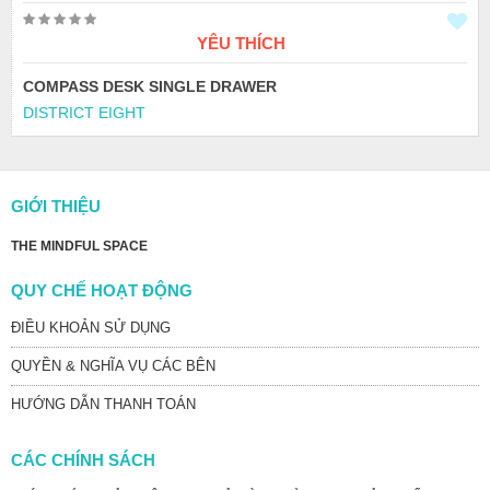
YÊU THÍCH
COMPASS DESK SINGLE DRAWER
DISTRICT EIGHT
GIỚI THIỆU
THE MINDFUL SPACE
QUY CHẾ HOẠT ĐỘNG
ĐIỀU KHOẢN SỬ DỤNG
QUYỀN & NGHĨA VỤ CÁC BÊN
HƯỚNG DẪN THANH TOÁN
CÁC CHÍNH SÁCH