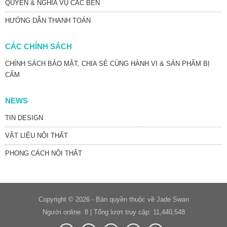
QUYỀN & NGHĨA VỤ CÁC BÊN
HƯỚNG DẪN THANH TOÁN
CÁC CHÍNH SÁCH
CHÍNH SÁCH BẢO MẬT, CHIA SẺ CÙNG HÀNH VI & SẢN PHẨM BỊ
CẤM
NEWS
TIN DESIGN
VẬT LIỆU NỘI THẤT
PHONG CÁCH NỘI THẤT
Copyright © 2026 - Bản quyền thuộc về Jade Swan
Người online: 8 | Tổng lượt truy cập: 11,440,548