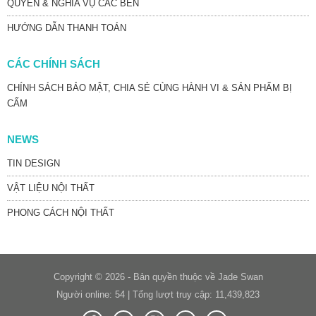
QUYỀN & NGHĨA VỤ CÁC BÊN
HƯỚNG DẪN THANH TOÁN
CÁC CHÍNH SÁCH
CHÍNH SÁCH BẢO MẬT, CHIA SẺ CÙNG HÀNH VI & SẢN PHẨM BỊ
CẤM
NEWS
TIN DESIGN
VẬT LIỆU NỘI THẤT
PHONG CÁCH NỘI THẤT
Copyright © 2026 - Bản quyền thuộc về Jade Swan
Người online: 54 | Tổng lượt truy cập: 11,439,823