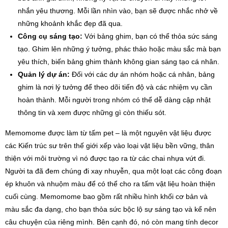
nhắn yêu thương. Mỗi lần nhìn vào, bạn sẽ được nhắc nhở về
những khoảnh khắc đẹp đã qua.
Công cụ sáng tạo:
Với bảng ghim, bạn có thể thỏa sức sáng
tạo. Ghim lên những ý tưởng, phác thảo hoặc màu sắc mà bạn
yêu thích, biến bảng ghim thành không gian sáng tạo cá nhân.
Quản lý dự án:
Đối với các dự án nhóm hoặc cá nhân, bảng
ghim là nơi lý tưởng để theo dõi tiến độ và các nhiệm vụ cần
hoàn thành. Mỗi người trong nhóm có thể dễ dàng cập nhật
thông tin và xem được những gì còn thiếu sót.
Memomome được làm từ tấm pet – là một nguyên vật liệu được
các Kiến trúc sư trên thế giới xếp vào loại vật liệu bền vững, thân
thiện với môi trường vì nó được tạo ra từ các chai nhựa vứt đi.
Người ta đã đem chúng đi xay nhuyễn, qua một loạt các công đoạn
ép khuôn và nhuộm màu để có thể cho ra tấm vật liệu hoàn thiện
cuối cùng. Memomome bao gồm rất nhiều hình khối cơ bản và
màu sắc đa dạng, cho bạn thỏa sức bộc lộ sự sáng tạo và kể nên
câu chuyện của riêng mình. Bên cạnh đó, nó còn mang tính decor