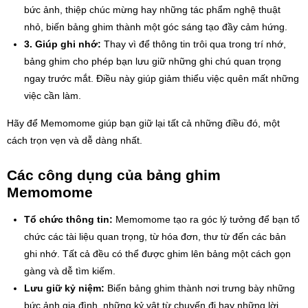
bức ảnh, thiệp chúc mừng hay những tác phẩm nghệ thuật
nhỏ, biến bảng ghim thành một góc sáng tạo đầy cảm hứng.
3. Giúp ghi nhớ:
Thay vì để thông tin trôi qua trong trí nhớ,
bảng ghim cho phép bạn lưu giữ những ghi chú quan trọng
ngay trước mắt. Điều này giúp giảm thiểu việc quên mất những
việc cần làm.
Hãy để Memomome giúp bạn giữ lại tất cả những điều đó, một
cách trọn vẹn và dễ dàng nhất.
Các công dụng của bảng ghim
Memomome
Tổ chức thông tin:
Memomome tạo ra góc lý tưởng để bạn tổ
chức các tài liệu quan trọng, từ hóa đơn, thư từ đến các bản
ghi nhớ. Tất cả đều có thể được ghim lên bảng một cách gọn
gàng và dễ tìm kiếm.
Lưu giữ kỷ niệm:
Biến bảng ghim thành nơi trưng bày những
bức ảnh gia đình, những kỷ vật từ chuyến đi hay những lời