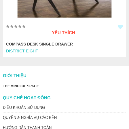
YÊU THÍCH
COMPASS DESK SINGLE DRAWER
DISTRICT EIGHT
GIỚI THIỆU
THE MINDFUL SPACE
QUY CHẾ HOẠT ĐỘNG
ĐIỀU KHOẢN SỬ DỤNG
QUYỀN & NGHĨA VỤ CÁC BÊN
HƯỚNG DẪN THANH TOÁN