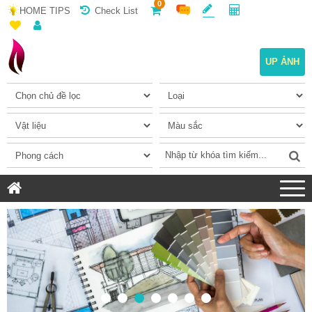
0
HOME TIPS
Check List
UP ẢNH