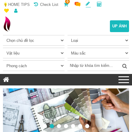
0
HOME TIPS
Check List
UP ẢNH