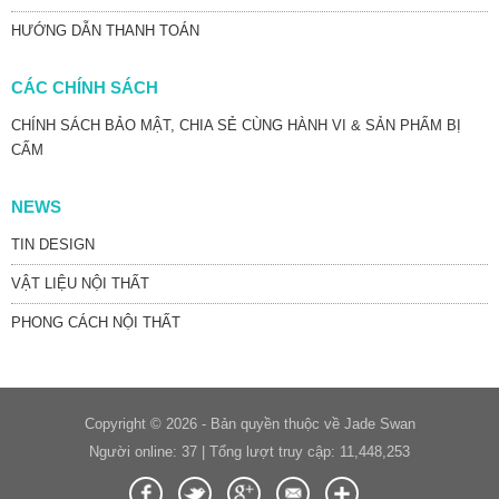
HƯỚNG DẪN THANH TOÁN
CÁC CHÍNH SÁCH
CHÍNH SÁCH BẢO MẬT, CHIA SẺ CÙNG HÀNH VI & SẢN PHẨM BỊ
CẤM
NEWS
TIN DESIGN
VẬT LIỆU NỘI THẤT
PHONG CÁCH NỘI THẤT
Copyright © 2026 - Bản quyền thuộc về Jade Swan
Người online: 37 | Tổng lượt truy cập: 11,448,253