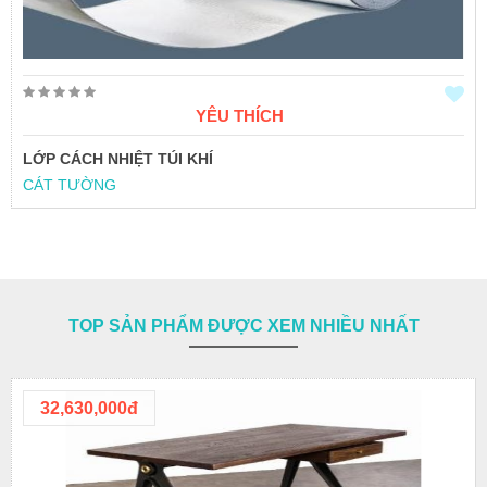
YÊU THÍCH
LỚP CÁCH NHIỆT TÚI KHÍ
CÁT TƯỜNG
TOP SẢN PHẨM ĐƯỢC XEM NHIỀU NHẤT
32,630,000đ