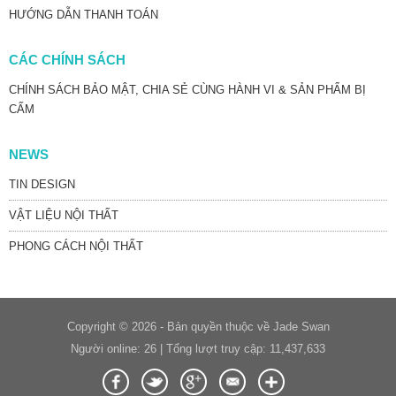
HƯỚNG DẪN THANH TOÁN
CÁC CHÍNH SÁCH
CHÍNH SÁCH BẢO MẬT, CHIA SẺ CÙNG HÀNH VI & SẢN PHẨM BỊ
CẤM
NEWS
TIN DESIGN
VẬT LIỆU NỘI THẤT
PHONG CÁCH NỘI THẤT
Copyright © 2026 - Bản quyền thuộc về Jade Swan
Người online: 26 | Tổng lượt truy cập: 11,437,633