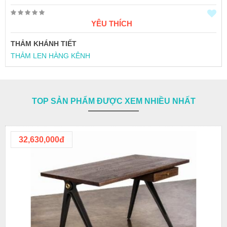
YÊU THÍCH
THẢM KHÁNH TIẾT
THẢM LEN HÀNG KÊNH
TOP SẢN PHẨM ĐƯỢC XEM NHIỀU NHẤT
32,630,000đ