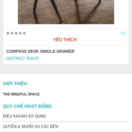
YÊU THÍCH
COMPASS DESK SINGLE DRAWER
DISTRICT EIGHT
GIỚI THIỆU
THE MINDFUL SPACE
QUY CHẾ HOẠT ĐỘNG
ĐIỀU KHOẢN SỬ DỤNG
QUYỀN & NGHĨA VỤ CÁC BÊN